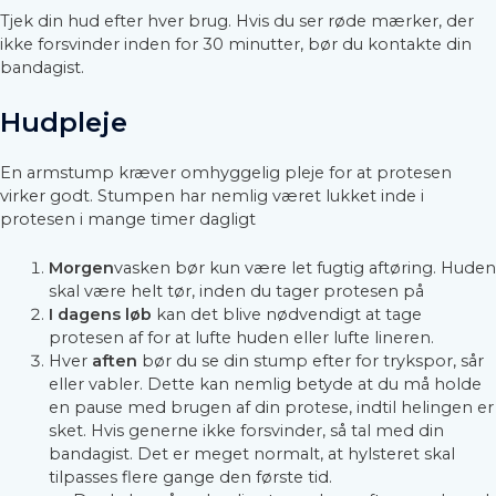
Tjek din hud efter hver brug. Hvis du ser røde mærker, der
ikke forsvinder inden for 30 minutter, bør du kontakte din
bandagist.
Hudpleje
En armstump kræver omhyggelig pleje for at protesen
virker godt. Stumpen har nemlig været lukket inde i
protesen i mange timer dagligt
Morgen
vasken bør kun være let fugtig aftøring. Huden
skal være helt tør, inden du tager protesen på
I dagens løb
kan det blive nødvendigt at tage
protesen af for at lufte huden eller lufte lineren.
Hver
aften
bør du se din stump efter for trykspor, sår
eller vabler. Dette kan nemlig betyde at du må holde
en pause med brugen af din protese, indtil helingen er
sket. Hvis generne ikke forsvinder, så tal med din
bandagist. Det er meget normalt, at hylsteret skal
tilpasses flere gange den første tid.