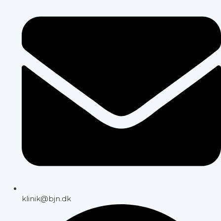
klinik@bjn.dk