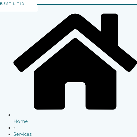
BESTIL TID
Home
»
Services