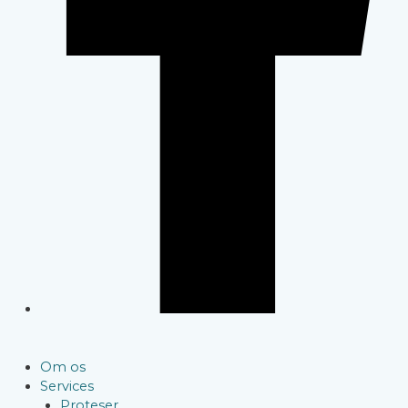
Om os
Services
Proteser