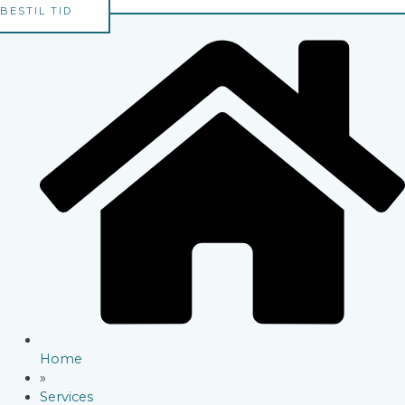
BESTIL TID
Home
»
Services