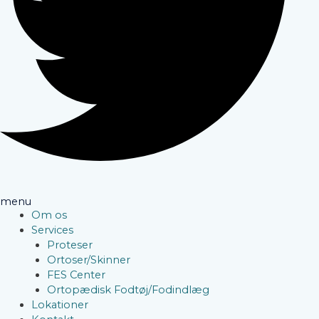
menu
Om os
Services
Proteser
Ortoser/Skinner
FES Center
Ortopædisk Fodtøj/Fodindlæg
Lokationer