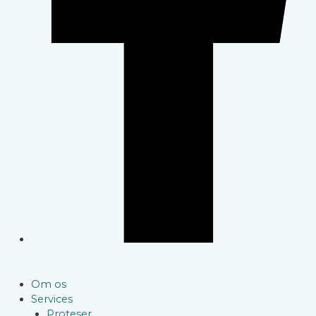
Om os
Services
Proteser