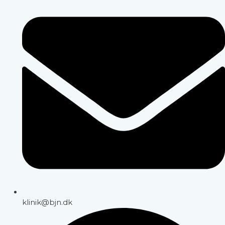
klinik@bjn.dk