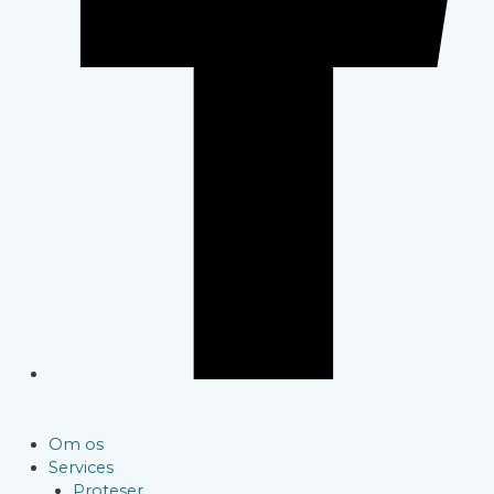
Om os
Services
Proteser