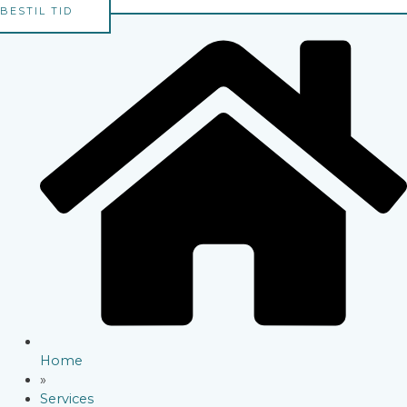
BESTIL TID
Home
»
Services