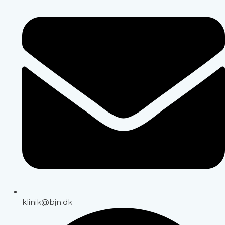
klinik@bjn.dk