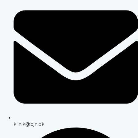
klinik@bjn.dk