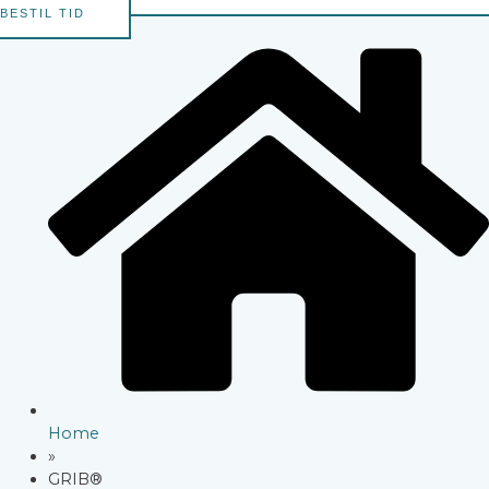
BESTIL TID
Home
»
GRIB®