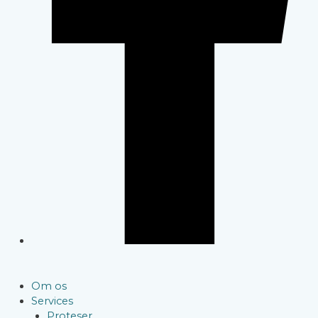
Om os
Services
Proteser